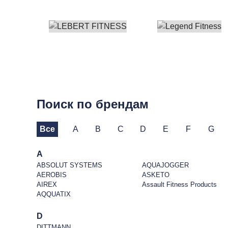
Поиск по брендам
Все
A
B
C
D
E
F
G
A
ABSOLUT SYSTEMS
AQUAJOGGER
AEROBIS
ASKETO
AIREX
Assault Fitness Products
AQQUATIX
D
DITTMANN