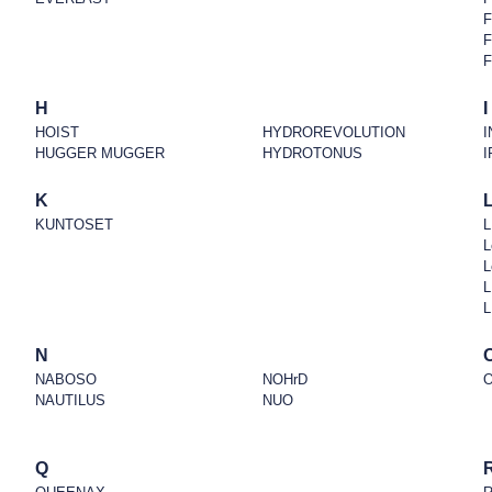
F
F
H
I
HOIST
HYDROREVOLUTION
I
HUGGER MUGGER
HYDROTONUS
I
K
KUNTOSET
L
L
L
L
L
N
NABOSO
NOHrD
O
NAUTILUS
NUO
Q