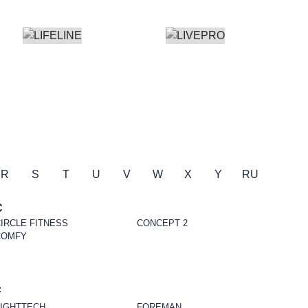
R
S
T
U
V
W
X
Y
RU
C
IRCLE FITNESS
CONCEPT 2
COMFY
F
FIGHTTECH
FOREMAN