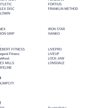
ITLETIC
FORTIUS
LEX DISC
FRANKLIN METHOD
FLOWIN
NEX
IRON STAR
RON GRIP
IVANKO
L
EBERT FITNESS
LIVEPRO
egend Fitness
LIVEUP
eMond
LOCK-JAW
ES MILLS
LONSDALE
IFELINE
O
LIMPCITI
R