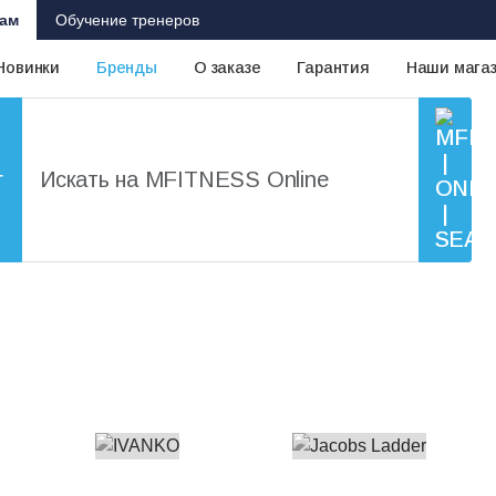
ам
Обучение тренеров
Новинки
Бренды
О заказе
Гарантия
Наши мага
г