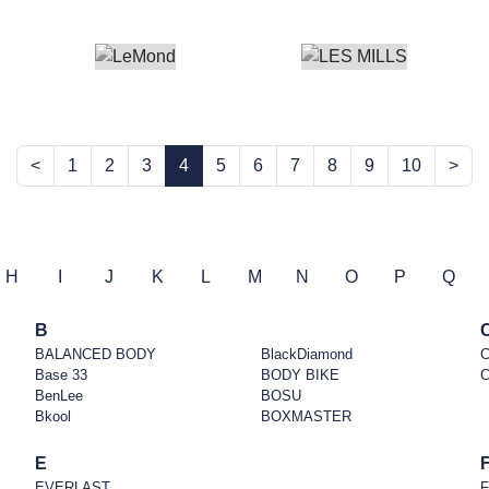
<
1
2
3
4
5
6
7
8
9
10
>
H
I
J
K
L
M
N
O
P
Q
B
BALANCED BODY
BlackDiamond
C
Base 33
BODY BIKE
BenLee
BOSU
Bkool
BOXMASTER
E
EVERLAST