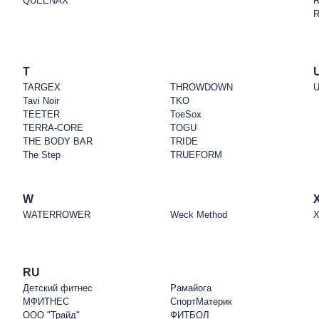
QUEENAX
T
TARGEX
THROWDOWN
U
Tavi Noir
TKO
TEETER
ToeSox
TERRA-CORE
TOGU
THE BODY BAR
TRIDE
The Step
TRUEFORM
W
WATERROWER
Weck Method
X
RU
Детский фитнес
Рамайога
МФИТНЕС
СпортМатерик
ООО "Трайд"
ФИТБОЛ