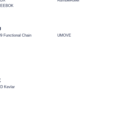
RDX
RumbleRoller
REEBOK
U
9 Functional Chain
UMOVE
X
D Kevlar