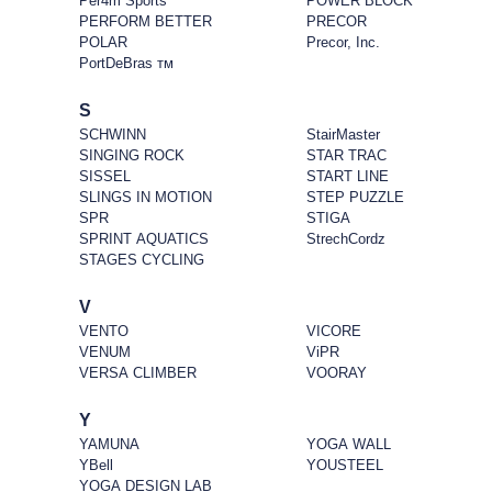
Per4m Sports
POWER BLOCK
PERFORM BETTER
PRECOR
POLAR
Precor, Inc.
PortDeBras тм
S
SCHWINN
StairMaster
SINGING ROCK
STAR TRAC
SISSEL
START LINE
SLINGS IN MOTION
STEP PUZZLE
SPR
STIGA
SPRINT AQUATICS
StrechCordz
STAGES CYCLING
V
VENTO
VICORE
VENUM
ViPR
VERSA CLIMBER
VOORAY
Y
YAMUNA
YOGA WALL
YBell
YOUSTEEL
YOGA DESIGN LAB