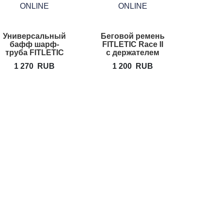
Универсальный
Беговой ремень
бафф шарф-
FITLETIC Race II
труба FITLETIC
с держателем
Multi Scarf
номера
1 270
RUB
1 200
RUB