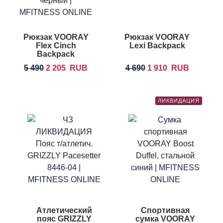
Рюкзак VOORAY
Рюкзак VOORAY
Flex Cinch
Lexi Backpack
Backpack
5 490
2 205
RUB
4 690
1 910
RUB
ЛИКВИДАЦИЯ
Атлетический
Спортивная
пояс GRIZZLY
сумка VOORAY