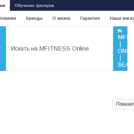
ам
Обучение тренеров
Новинки
Бренды
О заказе
Гарантия
Наши мага
г
Показат