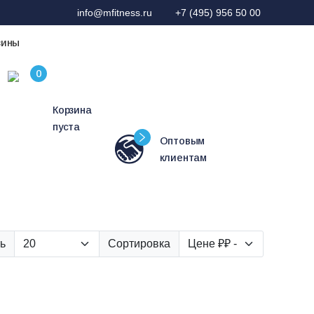
info@mfitness.ru
+7 (495) 956 50 00
зины
Корзина
пуста
Оптовым
клиентам
ь
Сортировка