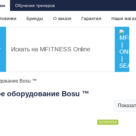
ам
Обучение тренеров
Новинки
Бренды
О заказе
Гарантия
Наши мага
г
дование Bosu ™
е оборудование Bosu ™
Показат
НОВИНКА