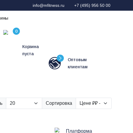
info@mfitness.ru
+7 (495) 956 50 00
зины
Корзина
пуста
Оптовым
клиентам
ь
Сортировка