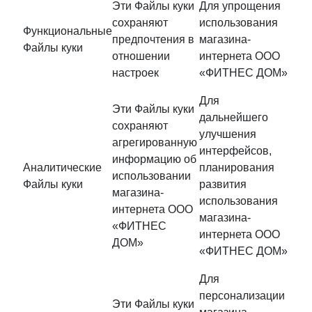
Эти Файлы куки
Для упрощения
сохраняют
использования
Функциональные
предпочтения в
магазина-
Файлы куки
отношении
интернета ООО
настроек
«ФИТНЕС ДОМ»
Для
Эти Файлы куки
дальнейшего
сохраняют
улучшения
агрегированную
интерфейсов,
информацию об
Аналитические
планирования
использовании
Файлы куки
развития
магазина-
использования
интернета ООО
магазина-
«ФИТНЕС
интернета ООО
ДОМ»
«ФИТНЕС ДОМ»
Для
персонализации
Эти Файлы куки