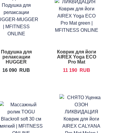
Подушка для
Коврик для йоги
релаксации
AIREX Yoga ECO
HUGGER
Pro Mat
MUGGER
16 090
RUB
11 190
RUB
Pranayama
Pillow