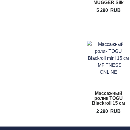
MUGGER Silk
Eyebag Herbal
5 290
RUB
Filling
Массажный
ролик TOGU
Blackroll 15 см
2 290
RUB