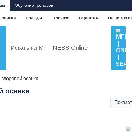
ам
Обучение тренеров
Новинки
Бренды
О заказе
Гарантия
Наши мага
г
 здоровой осанки
й осанки
Показат