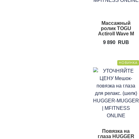
Массажный
ролик TOGU
Actiroll Wave M
Fascial Roll
9 890
RUB
НОВИНКА
Повязка на
глаза HUGGER