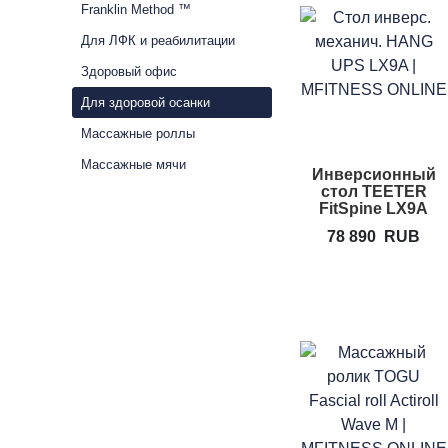
Franklin Method ™
Для ЛФК и реабилитации
Здоровый офис
Для здоровой осанки
Массажные роллы
Массажные мячи
Инверсионный
стол TEETER
FitSpine LX9A
78 890
RUB