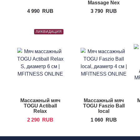
Massage Nex
4 990
RUB
3 790
RUB
ЛИКВИДАЦИЯ
Массажный мяч
Массажный мяч
TOGU Actiball
TOGU Faszio Ball
Relax
local
2 290
RUB
1 060
RUB