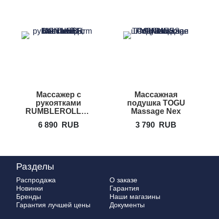
Массажер с
Массажная
М
рукоятками
подушка TOGU
RUMBLEROLLER
Massage Nex
Beastie Bar
6 890
RUB
3 790
RUB
Разделы
Распродажа
О заказе
Новинки
Гарантия
Бренды
Наши магазины
Гарантия лучшей цены
Документы