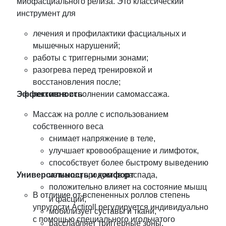
миофасциального релиза. Это классический
инструмент для
лечения и профилактики фасциальных и
мышечных нарушений;
работы с триггерными зонами;
разогрева перед тренировкой и
восстановления после;
Эффективность
легкого в исполнении самомассажа.
Массаж на ролле с использованием
собственного веса
снимает напряжение в теле,
улучшает кровообращение и лимфоток,
способствует более быстрому выведению
Универсальность и комфорт
из мышц продуктов распада,
положительно влияет на состояние мышц
В отличие от вспененных роллов степень
и фасций,
упругости Actiroll регулируется индивидуально
мобилизует суставы и ткани,
с помощью специального игольчатого
расслабляет триггерные зоны,