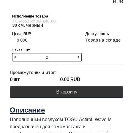
RUB
TG\465365\0M-BK-00
30 см, черный
9 890
Товар на складе
<
>
Промежуточный итог:
0 шт
0.00
RUB
В корзину
Описание
Наполненный воздухом TOGU Actiroll Wave M
предназначен для самомассажа и