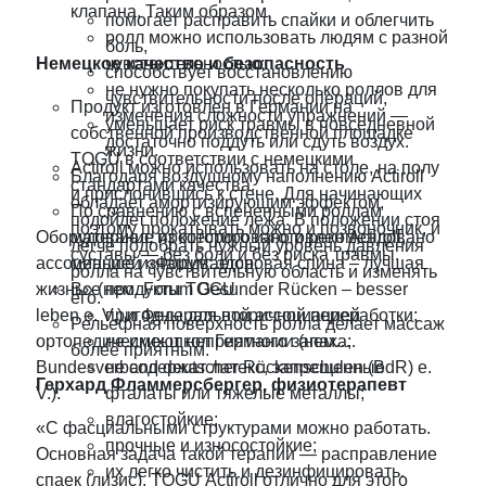
клапана. Таким образом,
помогает расправить спайки и облегчить
ролл можно использовать людям с разной
боль,
Немецкое качество и безопасность
чувствительностью;
способствует восстановлению
не нужно покупать несколько роллов для
чувствительности после операций,
Продукт изготовлен в Германии на
изменения сложности упражнений —
уменьшает риск травмы в повседневной
собственной производственной площадке
достаточно поддуть или сдуть воздух.
жизни.
TOGU в соответствии с немецкими
Actiroll можно использовать на столе, на полу
Благодаря воздушному наполнению Actiroll
стандартами качества.
и прислонившись к стене. Для начинающих
обладает амортизирующим эффектом,
По сравнению с вспененными роллам
подойдет положение лежа. В положении стоя
поэтому прокатывать можно и позвоночник, и
Оборудование протестировано и рекомендовано
материал, из которого изготовлен Actiroll,
легче подобрать нужный уровень давления
суставы — без боли и без риска травмы.
ассоциацией «Форум: здоровая спина – лучшая
меньше изнашивается.
ролла на чувствительную область и изменять
жизнь» (нем. Forum Gesunder Rücken – besser
Все продукты TOGU
его.
leben e. V.) и Федеральной ассоциацией
пригодны для вторичной переработки;
Рельефная поверхность ролла делает массаж
ортопедических школ Германии (нем.
не имеют неприятного запаха;
более приятным.
Bundesverband deutscher Rückenschulen (BdR) e.
не содержат латекс, запрещенные
Герхард Фламмерсбергер, физиотерапевт
V.).
фталаты или тяжелые металлы;
влагостойкие;
«С фасциальными структурами можно работать.
прочные и износостойкие;
Основная задача такой терапии — расправление
их легко чистить и дезинфицировать.
спаек (лизис). TOGU Actiroll отлично для этого