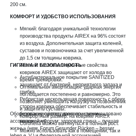
200 см.
КОМФОРТ И УДОБСТВО ИСПОЛЬЗОВАНИЯ
Мягкий: благодаря уникальной технологии
производства продукты AIREX на 96% состоят
из воздуха. Дополнительная защита коленей,
суставов и позвоночника за счет увеличенной
до 1,5 см толщины коврика.
ГИГИЕНА И БЕЗОПАСНОСТЬ
Теплый: теплоизоляционные свойства
ковриков AIREX защищают от холода во
Антибактериальное покрытие SANITIZED
время тренировки.
защищает от бактерий, неприятного запаха и
Оптимальная амортизация: ударная энергия
грибка.
поглощается постепенно и равномерно. Это
Ребристая нескользящая поверхность с обеих
позволяет уменьшить нагрузку на позвоночник
сторон коврика обеспечивает стабильность и
и защитить суставы.
Оборудование протестировано и рекомендовано
безопасную опору даже при смене
Комфортный размер: на коврике AIREX
ассоциацией «Форум: здоровая спина – лучшая
положения.
Coronella можно вытянуться в полный рост.
жизнь» (нем. Forum Gesunder Rücken – besser
Можно использовать как в помещении, так и
leben e. V.) и Федеральной ассоциацией