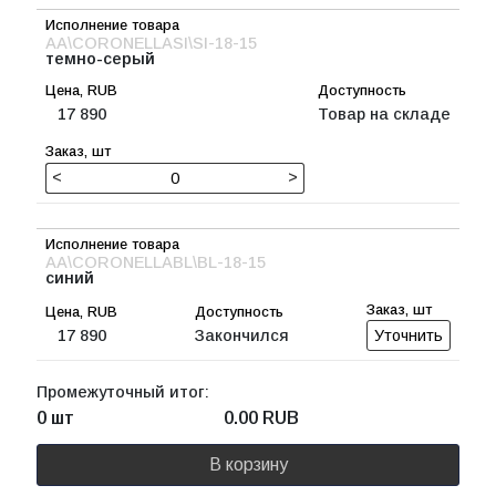
AA\CORONELLASI\SI-18-15
темно-серый
17 890
Товар на складе
<
>
AA\CORONELLABL\BL-18-15
синий
17 890
Закончился
Уточнить
Промежуточный итог:
0 шт
0.00
RUB
В корзину