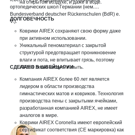
на открытом воздухе, и даже в воде.
ортопедических школ Германии (нем.
Bundesverband deutscher Rückenschulen (BdR) e.
ДОЛГОВЕЧНОСТЬ
V.).
Коврики AIREX сохраняют свою форму даже
при активном использовании.
Уникальный пеноматериал с закрытой
структурой предотвращает проникновение
влаги и пота, не впитывает грязь, поэтому
СДЕЛАНО В ШВЕЙЦАРИИ
AIREX легко чистить и мыть.
Компания AIREX более 60 лет является
лидером в области производства
гимнастических матов и ковриков. Технология
производства пены с закрытыми ячейками,
разработанная компанией AIREX, не имеет
аналогов в мире.
Коврики AIREX Coronella имеют европейский
сертификат соответствия (CE маркировка) как