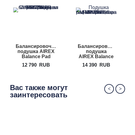
Балансировочная
Балансировочная
Б
подушка AIREX
подушка
Balance Pad
AIREX Balance
Cloud
Pad Duo
12 790
RUB
14 390
RUB
Вас также могут
заинтересовать