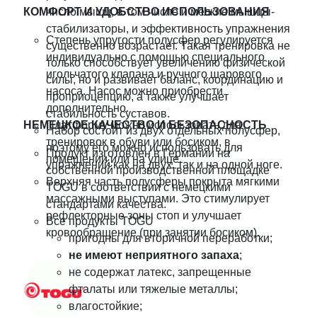
КОМФОРТ И УДОБСТВО ИСПОЛЬЗОВАНИЯ
число мышц, в том числе и мелкие мышцы-
стабилизаторы, и эффективность упражнения
Степень упругости полусфер регулируется
существенно возрастает. Такая тренировка не
индивидуально с помощью специального
только способствует увеличению физической
игольчатого клапана и ручного шарового
силы, но и развивает баланс, координацию и
насоса. Насос можно приобрести
проприоцепцию, а также улучшает
дополнительно.
стабильность суставов.
НЕМЕЦКОЕ КАЧЕСТВО И БЕЗОПАСНОСТЬ
Платформу можно использовать для
Набор состоит из двух отдельных полусфер,
тренировок в обуви или босиком, в
поэтому его можно использовать для
Продукт изготовлен в Германии на
помещении или на улице.
упражнений как на двух, так и на одной ноге.
собственной производственной площадке
Верхняя часть полусферы покрыта мягкими
TOGU в соответствии с немецкими
массажными выступами. Это стимулирует
стандартами качества.
рефлекторные зоны стоп и улучшает
Все продукты TOGU
кровообращение (при занятии босиком).
пригодны для вторичной переработки;
не имеют неприятного запаха
;
не содержат латекс, запрещенные
фталаты или тяжелые металлы;
влагостойкие;