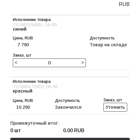
RUB
TG\465154\BL-16-00
синий
7 790
Товар на складе
<
>
TG\465172\RD-18-00
красный
10 290
Закончился
Уточнить
Промежуточный итог:
0 шт
0.00
RUB