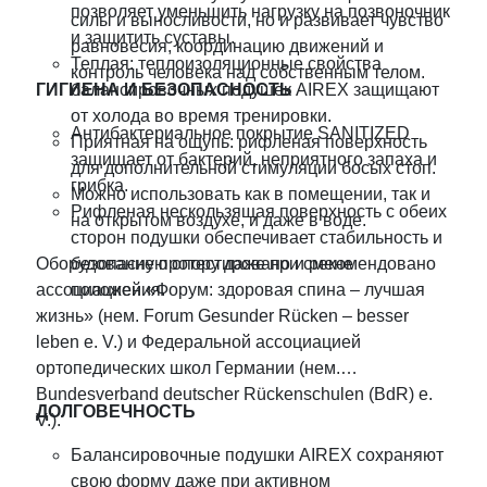
позволяет уменьшить нагрузку на позвоночник
силы и выносливости, но и развивает чувство
и защитить суставы.
равновесия, координацию движений и
Теплая: теплоизоляционные свойства
контроль человека над собственным телом.
ГИГИЕНА И БЕЗОПАСНОСТЬ
балансировочных подушек AIREX защищают
от холода во время тренировки.
Антибактериальное покрытие SANITIZED
Приятная на ощупь: рифленая поверхность
защищает от бактерий, неприятного запаха и
для дополнительной стимуляции босых стоп.
грибка.
Можно использовать как в помещении, так и
Рифленая нескользящая поверхность с обеих
на открытом воздухе, и даже в воде.
сторон подушки обеспечивает стабильность и
Оборудование протестировано и рекомендовано
безопасную опору даже при смене
ассоциацией «Форум: здоровая спина – лучшая
положения.
жизнь» (нем. Forum Gesunder Rücken – besser
leben e. V.) и Федеральной ассоциацией
ортопедических школ Германии (нем.
Bundesverband deutscher Rückenschulen (BdR) e.
ДОЛГОВЕЧНОСТЬ
V.).
Балансировочные подушки AIREX сохраняют
свою форму даже при активном