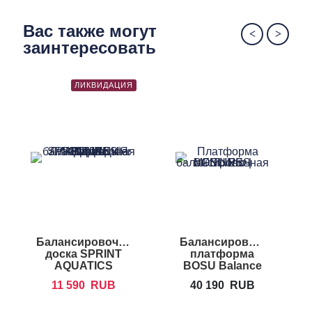
Вас также могут
заинтересовать
ЛИКВИДАЦИЯ
Балансировочная
Балансировочная
Б
доска SPRINT
платформа
AQUATICS
BOSU Balance
Wonderboard
Trainer Pro
11 590
RUB
40 190
RUB