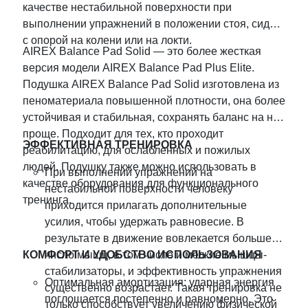
качестве нестабильной поверхности при
выполнении упражнений в положении стоя, сидя,
с опорой на колени или на локти.
AIREX Balance Pad Solid — это более жесткая
версия модели AIREX Balance Pad Plus Elite.
Подушка AIREX Balance Pad Solid изготовлена из
пеноматериала повышенной плотности, она более
устойчивая и стабильная, сохранять баланс на ней
проще. Подходит для тех, кто проходит
ЭФФЕКТИВНАЯ ТРЕНИРОВКА
реабилитацию, для ослабленных и пожилых
людей. Подушку также можно использовать в
Пpи выполнении упражнений на
качестве оборудования для функционального
нестабильной поверхности человеку
тренинга.
приходится прилагать дополнительные
усилия, чтобы удержать равновесие. В
результате в движение вовлекается большее
КОМФОРТ И УДОБСТВО ИСПОЛЬЗОВАНИЯ
число мышц, в том числе и мелкие мышцы-
стабилизаторы, и эффективность упражнения
Оптимальная амортизация: ударная энергия
существенно возрастает. Такая тренировка не
поглощается постепенно и равномерно. Это
только способствует увеличению физической