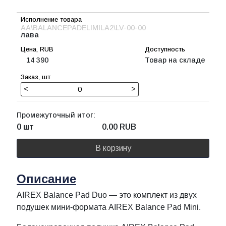
AA\BALANCEPADELIMILA2\LV-00-00
лава
14 390
Товар на складе
<
>
Промежуточный итог:
0 шт
0.00
RUB
В корзину
Описание
AIREX Balance Pad Duo — это комплект из двух
подушек мини-формата AIREX Balance Pad Mini.