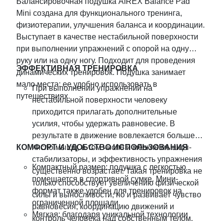
Балансировочная подушка AIREX Balance Pad
Mini создана для функционального тренинга,
физиотерапии, улучшения баланса и координации.
Выступает в качестве нестабильной поверхности
при выполнении упражнений с опорой на одну
руку или на одну ногу. Подходит для проведения
ЭФФЕКТИВНАЯ ТРЕНИРОВКА
динамических тренировок. Подушка занимает
мало места: ее удобно использовать в
Пpи выполнении упражнений на
путешествиях.
нестабильной поверхности человеку
приходится прилагать дополнительные
усилия, чтобы удержать равновесие. В
результате в движение вовлекается большее
КОМФОРТ И УДОБСТВО ИСПОЛЬЗОВАНИЯ
число мышц, в том числе и мелкие мышцы-
стабилизаторы, и эффективность упражнения
Компактный размер: подушка с легкостью
существенно возрастает. Такая тренировка не
помещается в спортивной сумке. Мини-
только способствует увеличению физической
формат также удобен для тренировок на
силы и выносливости, но и развивает чувство
ограниченной площади.
равновесия, координацию движений и
Мягкая: благодаря уникальной технологии
контроль человека над собственным телом.