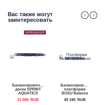
Вас также могут
заинтересовать
ЛИКВИДАЦИЯ
Балансировочная
Балансировочная
Б
доска SPRINT
платформа
AQUATICS
BOSU Balance
Wonderboard
Trainer Pro
11 590
RUB
40 190
RUB