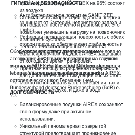
ГИГИЕНА И БЕЗОПАСНОСТЬ
производства продукты AIREX на 96% состоят
из воздуха.
Антибактериальное покрытие SANITIZED
Оптимальная амортизация: ударная энергия
защищает от бактерий, неприятного запаха и
поглощается постепенно и равномерно. Это
грибка.
позволяет уменьшить нагрузку на позвоночник
Рифленая нескользящая поверхность с обеих
и защитить суставы.
сторон подушки обеспечивает стабильность и
Теплая: теплоизоляционные свойства
Оборудование протестировано и рекомендовано
безопасную опору даже при смене
балансировочных подушек AIREX защищают
ассоциацией «Форум: здоровая спина – лучшая
положения. При использовании на гладком
от холода во время тренировки.
жизнь» (нем. Forum Gesunder Rücken – besser
полу AIREX Balance Pad Mini рекомендуется
Приятная на ощупь: рифленая поверхность
leben e. V.) и Федеральной ассоциацией
использовать в сочетании с ковриком AIREX.
для дополнительной стимуляции босых стоп.
ортопедических школ Германии (нем.
Можно использовать как в помещении, так и
Bundesverband deutscher Rückenschulen (BdR) e.
на открытом воздухе, и даже в воде.
ДОЛГОВЕЧНОСТЬ
V.).
Балансировочные подушки AIREX сохраняют
свою форму даже при активном
использовании.
Уникальный пеноматериал с закрытой
структурой предотвращает проникновение