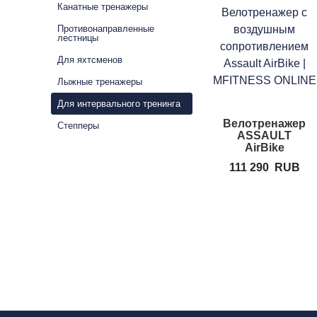
Канатные тренажеры
Противонаправленные
лестницы
Для яхтсменов
Лыжные тренажеры
Для интервального тренинга
Велотренажер
Степперы
ASSAULT
AirBike
111 290
RUB