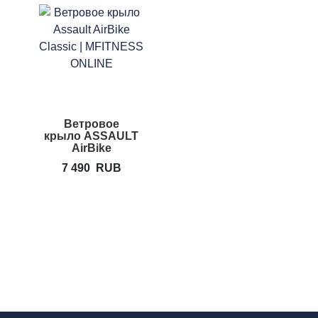
Ветровое
крыло ASSAULT
AirBike
7 490
RUB