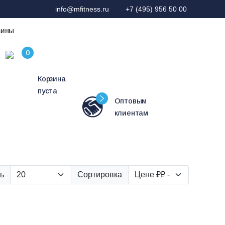
info@mfitness.ru
+7 (495) 956 50 00
зины
Корзина
пуста
Оптовым
клиентам
ь
Сортировка