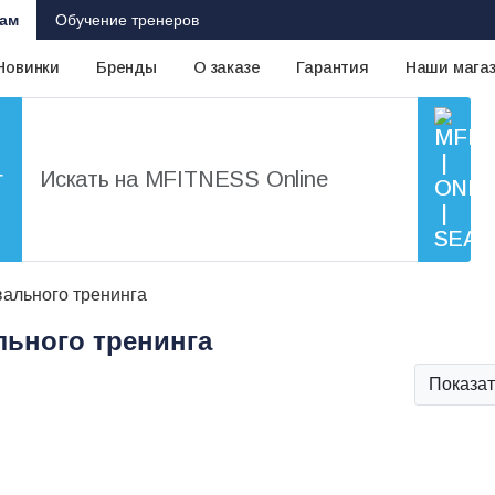
ам
Обучение тренеров
Новинки
Бренды
О заказе
Гарантия
Наши мага
г
вального тренинга
льного тренинга
Показат