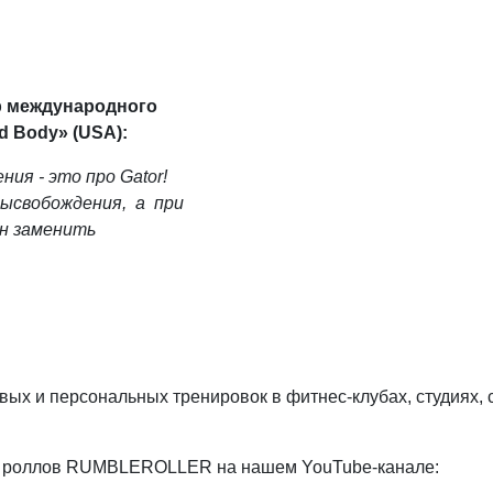
р международного
d Body» (USA):
ия - это про Gator!
высвобождения, а при
н заменить
х и персональных тренировок в фитнес-клубах, студиях, с
х роллов RUMBLEROLLER на нашем YouTube-канале: