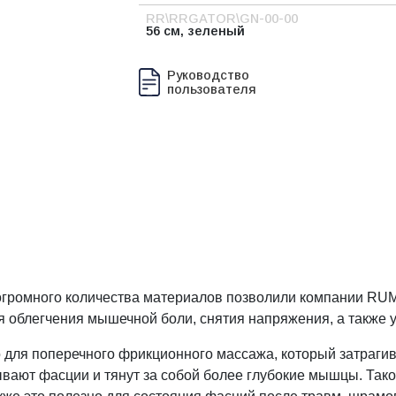
RR\RRGATOR\GN-00-00
56 см, зеленый
Руководство
пользователя
я огромного количества материалов позволили компании 
облегчения мышечной боли, снятия напряжения, а также ул
ля поперечного фрикционного массажа, который затрагив
ывают фасции и тянут за собой более глубокие мышцы. Так