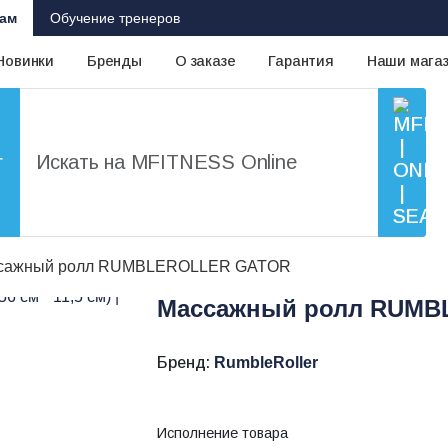
ам
Обучение тренеров
Новинки
Бренды
О заказе
Гарантия
Наши мага
г
сажный ролл RUMBLEROLLER GATOR
Массажный ролл RUM
Бренд:
RumbleRoller
Исполнение товара