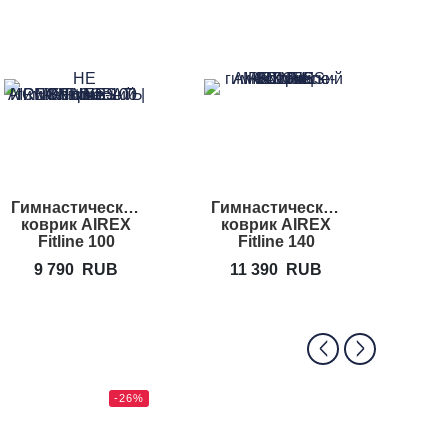
Гимнастический
Гимнастический
Гимн
коврик AIREX
коврик AIREX
коврик
Fitline 100
Fitline 140
9 790
RUB
11 390
RUB
12
-26%