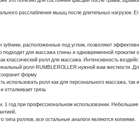
кже это полезно для состояния фасций после травм, шрамов
мального расслабления мышц после длительных нагрузок. Е
 зубчики, расположенные под углом, позволяют эффективн
о подходит для массажа спины и одновременной прокатки о
 классический ролл для массажа. Интенсивность воздейст
гинальный ролл RUMBLEROLLER нужной вам жесткости. Для
сохранит форму
ь использовать ролл как для персонального массажа, так и
 и отталкивает грязь
и. 1 год при профессиональном использовании. Небольши
антией.
го типа роллов, все остальные аналоги являются копиями.