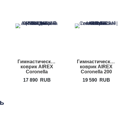
Гимнастический
Гимнастический
коврик AIREX
коврик AIREX
Coronella
Coronella 200
17 890
RUB
19 590
RUB
ть