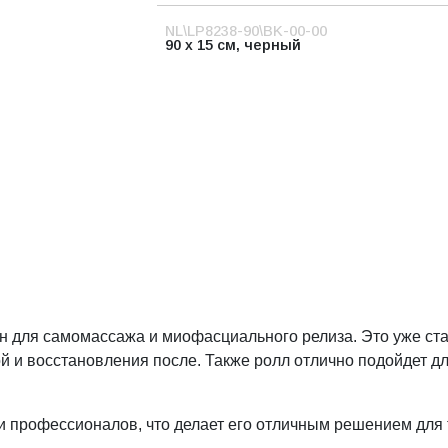
NL\LP8238-90\BK-00-00
90 x 15 см, черный
 для самомассажа и миофасциального релиза. Это уже ста
ой и восстановления после. Также ролл отлично подойдет 
 и профессионалов, что делает его отличным решением для 