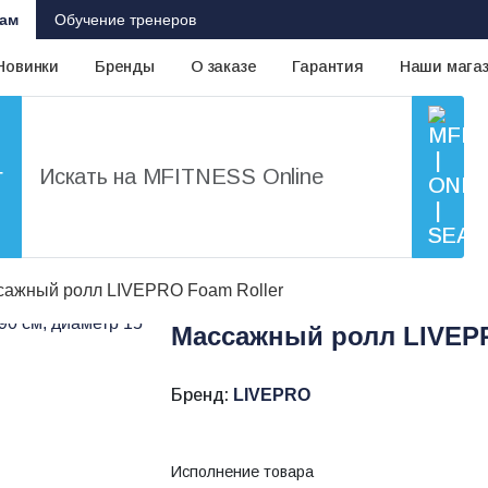
ам
Обучение тренеров
Новинки
Бренды
О заказе
Гарантия
Наши мага
г
сажный ролл LIVEPRO Foam Roller
Массажный ролл LIVEPR
Бренд:
LIVEPRO
Исполнение товара