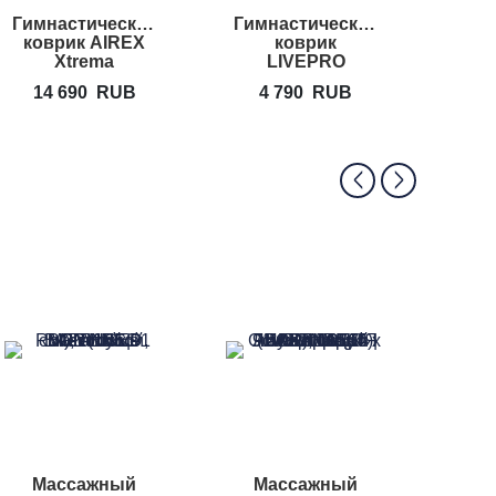
Гимнастический
Гимнастический
Гимн
коврик AIREX
коврик
ковр
Xtrema
LIVEPRO
NBR
Hanging Core
14 690
RUB
4 790
RUB
3
Mat
Массажный
Массажный
Масс