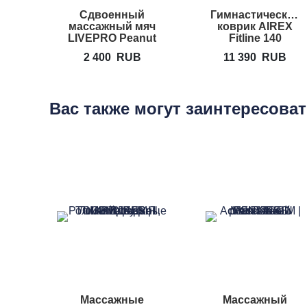
Cдвоенный
Гимнастический
массажный мяч
коврик AIREX
LIVEPRO Peanut
Fitline 140
Massage Roller
2 400
RUB
11 390
RUB
Вас также могут заинтересова
Массажные
Массажный