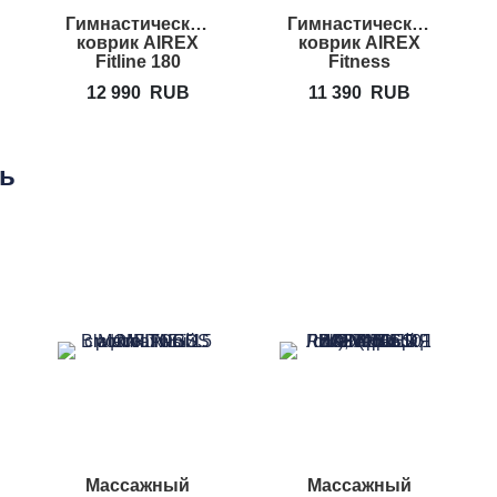
Гимнастический
Гимнастический
коврик AIREX
коврик AIREX
Fitline 180
Fitness
12 990
RUB
11 390
RUB
ть
Массажный
Массажный