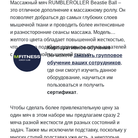
Массажный мяч RUMBLEROLLER Beastie Ball –
это отличное дополнение к массажному роллу. Он
позволяет добраться до самых глубоких слоев
мышечной ткани и проводить более интенсивные
и разносторонние сеансы массажа. Модель
желтого цвета обладает повышенной жесткостью,
что отлично подойдет для опытных пользователей
Корпоративное обучение
с особо плотной мышечной тканью.
Вы можете
заказать групповое
обучение ваших сотрудников
,
где они смогут изучить данное
оборудование, научиться им
пользоваться и получить
сертификат
.
Чтобы сделать более привлекательную цену за
один мяч в этом наборе мы предлагаем сразу 2
мяча разной жесткости для разных состояний и
задач. Также мы исключили подставку, поскольку у
многих студий подставка уже есть, а некоторые