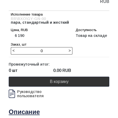
RUB
RR\BXO\GY-GN-00
пара, стандартный и жесткий
6 190
Товар на складе
<
>
Промежуточный итог:
0 шт
0.00
RUB
В корзину
Руководство
пользователя
Описание