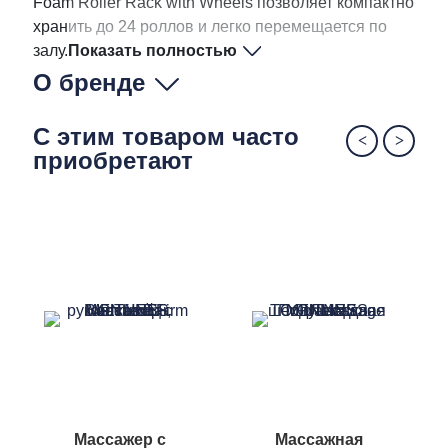
Foam Roller Rack with Wheels позволяет компактно
хранить до 24 роллов и легко перемещается по
залу.
Показать полностью
О бренде
С этим товаром часто
приобретают
Массажер с
Массажная
М