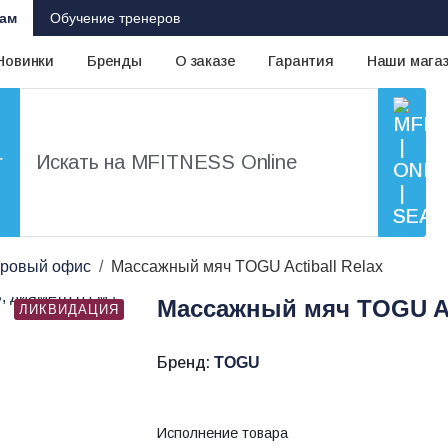
ам
Обучение тренеров
Новинки
Бренды
О заказе
Гарантия
Наши мага
г
ровый офис
Массажный мяч TOGU Actiball Relax
Массажный мяч TOGU Act
ЛИКВИДАЦИЯ
Бренд:
TOGU
Исполнение товара