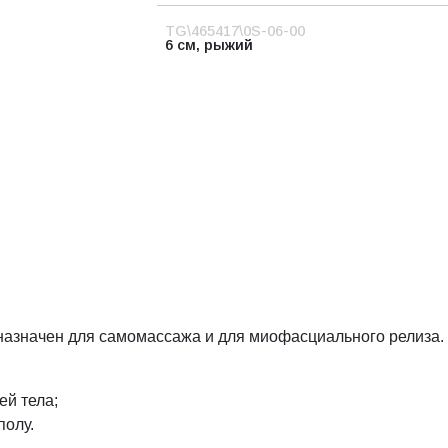
TG\465417\0S-06-00
6 см, рыжий
назначен для самомассажа и для миофасциального релиза.
ей тела;
полу.