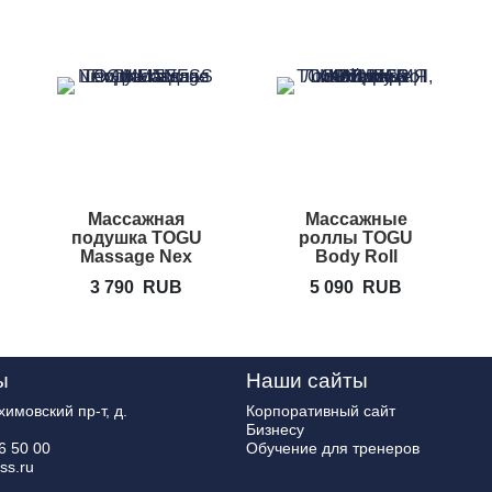
Массажная
Массажные
подушка TOGU
роллы TOGU
Massage Nex
Body Roll
3 790
RUB
5 090
RUB
ы
Наши сайты
имовский пр-т, д.
Корпоративный сайт
Бизнесу
6 50 00
Обучение для тренеров
ss.ru