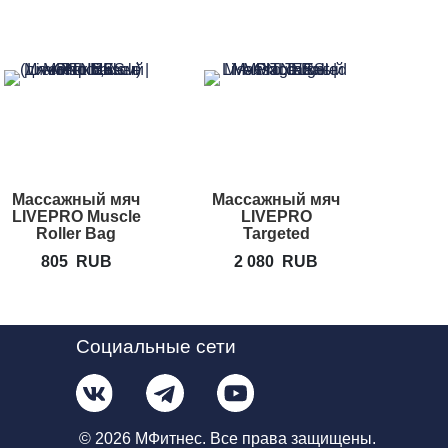
Массажный мяч
Массажный мяч
Мас
LIVEPRO Muscle
LIVEPRO
TOG
Roller Bag
Targeted
ди
Massage Ball
805
RUB
2 080
RUB
2
Социальные сети
© 2026 МФитнес. Все права защищены.