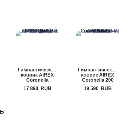
Гимнастический
Гимнастический
коврик AIREX
коврик AIREX
Coronella
Coronella 200
17 890
RUB
19 590
RUB
ть