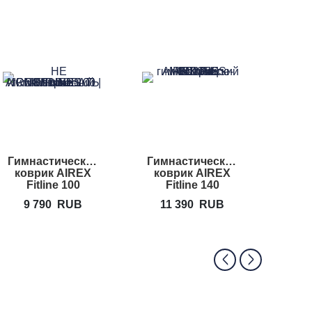
Гимнастический
Гимнастический
Гимн
коврик AIREX
коврик AIREX
коврик
Fitline 100
Fitline 140
9 790
RUB
11 390
RUB
12