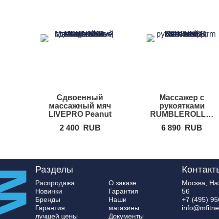
Cдвоенный
Массажер с
массажный мяч
рукоятками
LIVEPRO Peanut
RUMBLEROLLER
Massage Roller
Beastie Bar
2 400
RUB
6 890
RUB
Разделы
Контакт
Распродажа
О заказе
Москва, Нах
Новинки
Гарантия
56
Бренды
Наши
+7 (495) 95
Гарантия
магазины
info@mfitne
лучшей цены
Документы