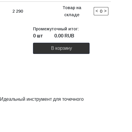
Товар на
<
>
2 290
складе
Промежуточный итог:
0 шт
0.00
RUB
В корзину
 Идеальный инструмент для точечного