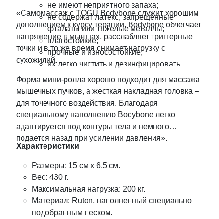
не имеют неприятного запаха;
«Самомассаж с TOGU Bodybone служит хорошим
не содержат латекс, запрещенные
дополнением к курсу терапии. Bodybone облегчает
фталаты или тяжелые металлы;
напряжение в мышцах, расслабляет триггерные
влагостойкие;
точки и в то же время снимает нагрузку с
прочные и износостойкие;
сухожилий.
их легко чистить и дезинфицировать.
Форма мини-ролла хорошо подходит для массажа
мышечных пучков, а жесткая накладная головка –
для точечного воздействия. Благодаря
специальному наполнению Bodybone легко
адаптируется под контуры тела и немного
подается назад при усилении давления».
Характеристики
Размеры: 15 см х 6,5 см.
Вес: 430 г.
Максимальная нагрузка: 200 кг.
Материал: Ruton, наполненный специально
подобранным песком.