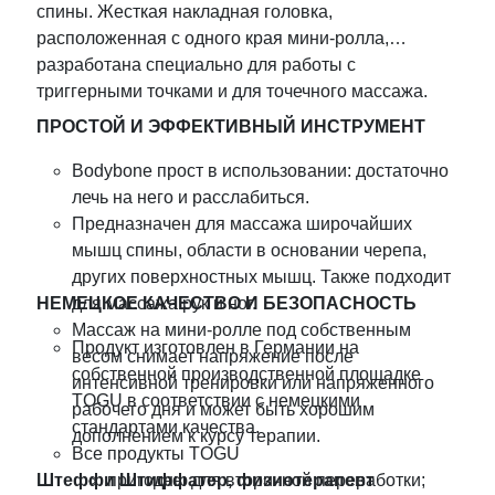
спины. Жесткая накладная головка,
расположенная с одного края мини-ролла,
разработана специально для работы с
триггерными точками и для точечного массажа.
ПРОСТОЙ И ЭФФЕКТИВНЫЙ ИНСТРУМЕНТ
Bodybone прост в использовании: достаточно
лечь на него и расслабиться.
Предназначен для массажа широчайших
мышц спины, области в основании черепа,
других поверхностных мышц. Также подходит
НЕМЕЦКОЕ КАЧЕСТВО И БЕЗОПАСНОСТЬ
для массажа рук и ног.
Массаж на мини-ролле под собственным
Продукт изготовлен в Германии на
весом снимает напряжение после
собственной производственной площадке
интенсивной тренировки или напряженного
TOGU в соответствии с немецкими
рабочего дня и может быть хорошим
стандартами качества.
дополнением к курсу терапии.
Все продукты TOGU
Штеффи Штиффатер, физиотерапевт
пригодны для вторичной переработки;