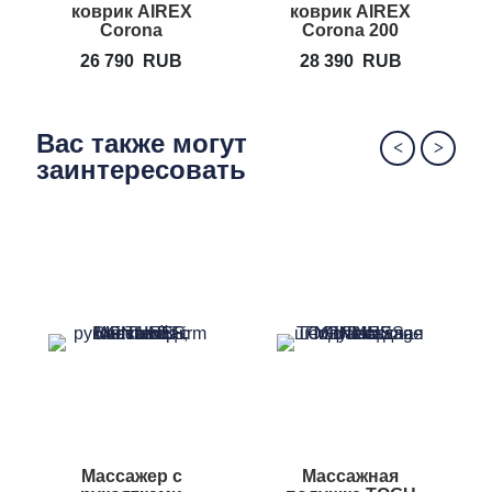
коврик AIREX
коврик AIREX
Corona
Corona 200
26 790
RUB
28 390
RUB
Вас также могут
заинтересовать
Массажер с
Массажная
М