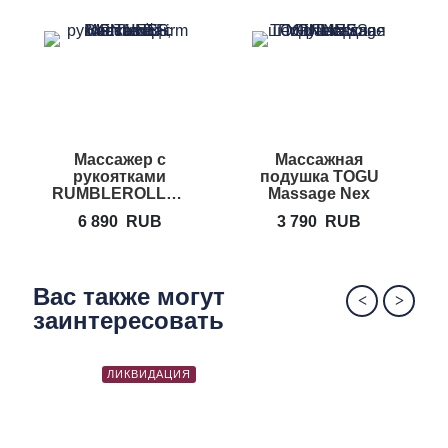
Массажер с
Массажная
М
рукоятками
подушка TOGU
RUMBLEROLLER
Massage Nex
Beastie Bar
6 890
RUB
3 790
RUB
Вас также могут
заинтересовать
ЛИКВИДАЦИЯ