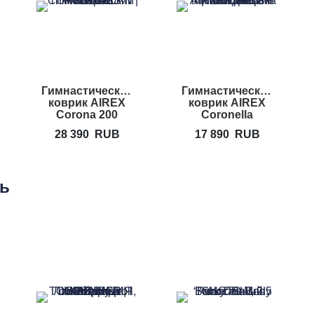
Гимнастический
Гимнастический
коврик AIREX
коврик AIREX
Corona 200
Coronella
28 390
RUB
17 890
RUB
ть