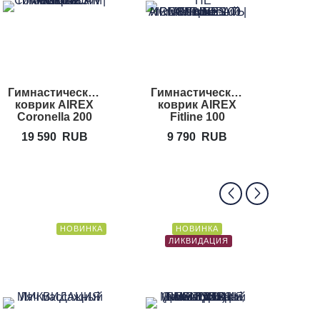
Гимнастический
Гимнастический
Гимн
коврик AIREX
коврик AIREX
коврик
Coronella 200
Fitline 100
19 590
RUB
9 790
RUB
11
НОВИНКА
НОВИНКА
ЛИКВИДАЦИЯ