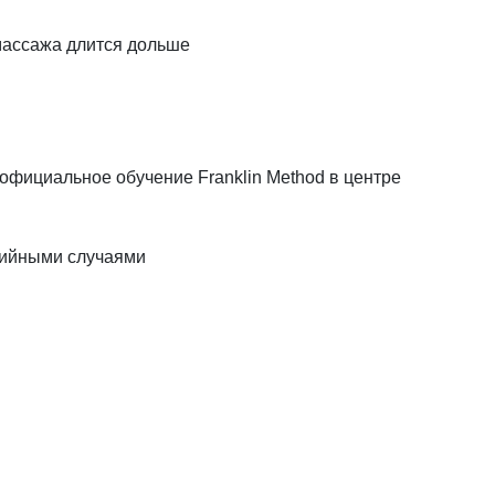
 массажа длится дольше
фициальное обучение Franklin Method в центре
нтийными случаями