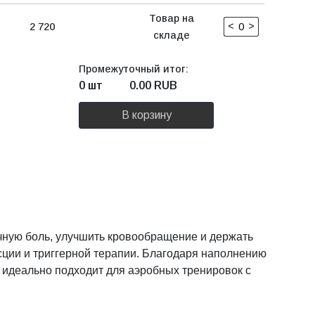
Товар на
<
>
2 720
складе
Промежуточный итог:
0 шт
0.00
RUB
В корзину
чную боль, улучшить кровообращение и держать
сции и триггерной терапии. Благодаря наполнению
l идеально подходит для аэробных тренировок с