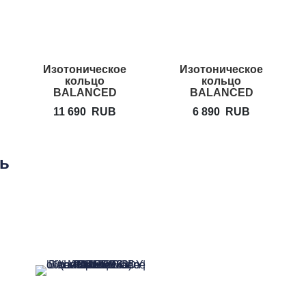
Изотоническое
Изотоническое
кольцо
кольцо
BALANCED
BALANCED
BODY Flex Ring
BODY Ultra-Fit
11 690
RUB
6 890
RUB
Toner
Circle
ть