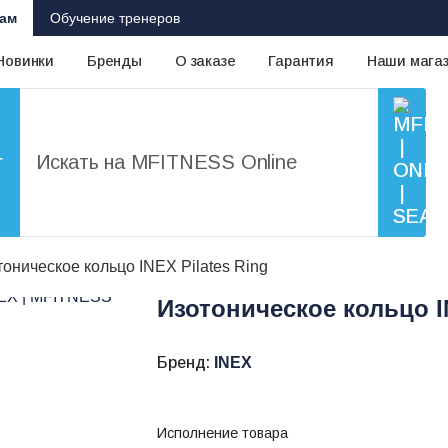
ам
Обучение тренеров
Новинки
Бренды
О заказе
Гарантия
Наши мага
г
оническое кольцо INEX Pilates Ring
Изотоническое кольцо IN
Бренд:
INEX
Исполнение товара