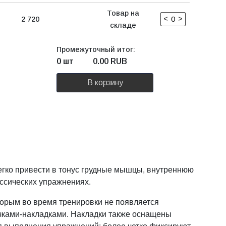
Товар на
<
>
2 720
складе
Промежуточный итог:
0 шт
0.00
RUB
В корзину
легко привести в тонус грудные мышцы, внутреннюю
ассических упражнениях.
оторым во время тренировки не появляется
учками-накладками. Накладки также оснащены