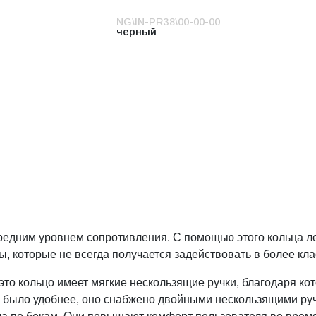
NG\IN-PR38\00-00-00
черный
о средним уровнем сопротивления. С помощью этого кольца 
, которые не всегда получается задействовать в более кл
 это кольцо имеет мягкие нескользящие ручки, благодаря к
цо было удобнее, оно снабжено двойными нескользящими р