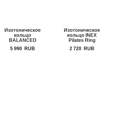
Изотоническое
Изотоническое
Коври
кольцо
кольцо INEX
пил
BALANCED
Pilates Ring
Yo
BODY Ultra-Fit
5 990
RUB
2 720
RUB
12
Mini Circle