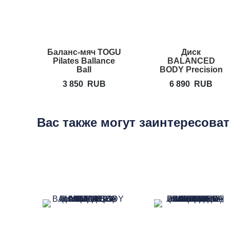
Баланс-мяч TOGU
Диск
Pilates Ballance
BALANCED
Ball
BODY Precision
Rotator Disc 12"
3 850
RUB
6 890
RUB
Вас также могут заинтересова