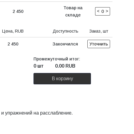
Товар на
<
>
2 450
складе
Цена, RUB
Доступность
Заказ, шт
2 450
Закончился
Уточнить
Промежуточный итог:
0 шт
0.00
RUB
В корзину
и и упражнений на расслабление.