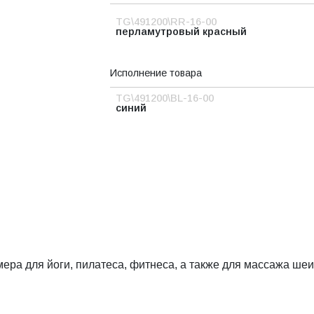
TG\491200\RR-16-00
перламутровый красный
Исполнение товара
TG\491200\BL-16-00
синий
мера для йоги, пилатеса, фитнеса, а также для массажа ше