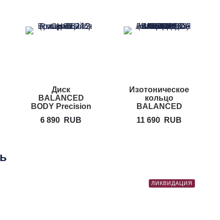
Диск
Изотоническое
BALANCED
кольцо
BODY Precision
BALANCED
Rotator Disc 12"
BODY Flex Ring
6 890
RUB
11 690
RUB
Toner
ть
ЛИКВИДАЦИЯ