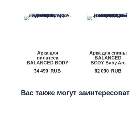
Арка для
Арка для спины
пилатеса
BALANCED
BALANCED BODY
BODY Baby Arc
Pilates Arc
34 490
RUB
62 090
RUB
Вас также могут заинтересова