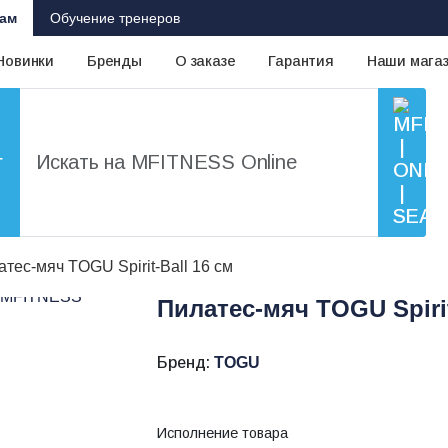
ам
Обучение тренеров
Новинки
Бренды
О заказе
Гарантия
Наши мага
г
тес-мяч TOGU Spirit-Ball 16 см
Пилатес-мяч TOGU Spirit
Бренд:
TOGU
Исполнение товара