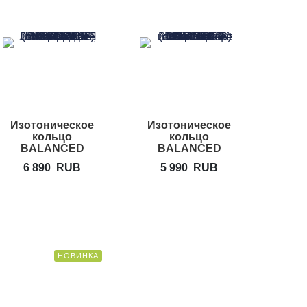
Изотоническое
Изотоническое
Изо
кольцо
кольцо
кольцо
BALANCED
BALANCED
BODY Ultra-Fit
BODY Ultra-Fit
6 890
RUB
5 990
RUB
2
Circle
Mini Circle
НОВИНКА