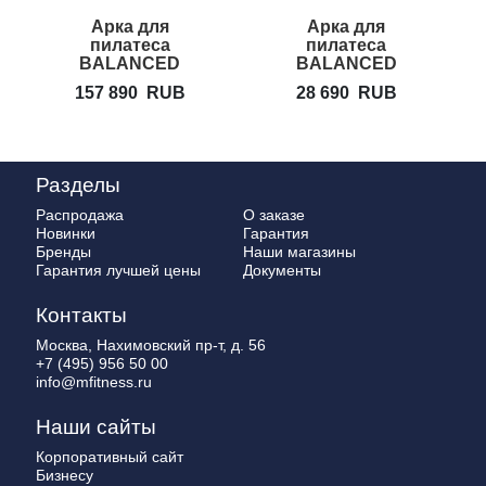
Арка для
Арка для
А
пилатеса
пилатеса
BALANCED
BALANCED
BODY Clara Step
BODY Clara
157 890
RUB
28 690
RUB
Barrel
Step Barrel Lite
Разделы
Распродажа
О заказе
Новинки
Гарантия
Бренды
Наши магазины
Гарантия лучшей цены
Документы
Контакты
Москва, Нахимовский пр-т, д. 56
+7 (495) 956 50 00
info@mfitness.ru
Наши сайты
Корпоративный сайт
Бизнесу