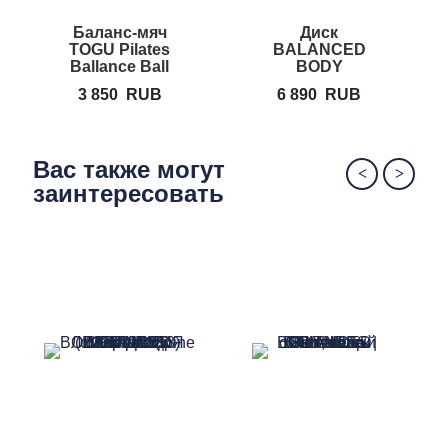
Баланс-мяч
Диск
TOGU Pilates
BALANCED
Ballance Ball
BODY
Precision
3 850
RUB
6 890
RUB
Rotator Disc
12"
Вас также могут
заинтересовать