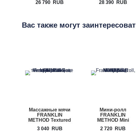
26 790
RUB
28 390
RUB
Вас также могут заинтересова
Массажные мячи
Мини-ролл
FRANKLIN
FRANKLIN
METHOD Textured
METHOD Mini
Ball Set
Roll
3 040
RUB
2 720
RUB