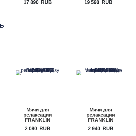
17 890
RUB
19 590
RUB
ть
Мячи для
Мячи для
релаксации
релаксации
FRANKLIN
FRANKLIN
METHOD Easy
METHOD
2 080
RUB
2 940
RUB
Grip Set
Universal Mini