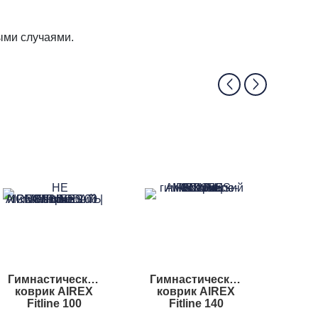
ыми случаями.
Гимнастический
Гимнастический
Гимн
коврик AIREX
коврик AIREX
коврик
Fitline 100
Fitline 140