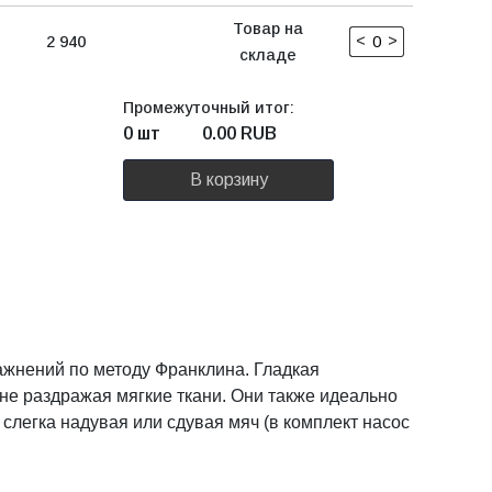
Товар на
<
>
2 940
складе
Промежуточный итог:
0 шт
0.00
RUB
В корзину
жнений по методу Франклина. Гладкая
не раздражая мягкие ткани. Они также идеально
слегка надувая или сдувая мяч (в комплект насос