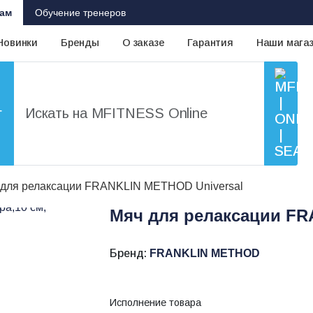
ам
Обучение тренеров
Новинки
Бренды
О заказе
Гарантия
Наши мага
г
 для релаксации FRANKLIN METHOD Universal
Мяч для релаксации FR
Бренд:
FRANKLIN METHOD
Исполнение товара