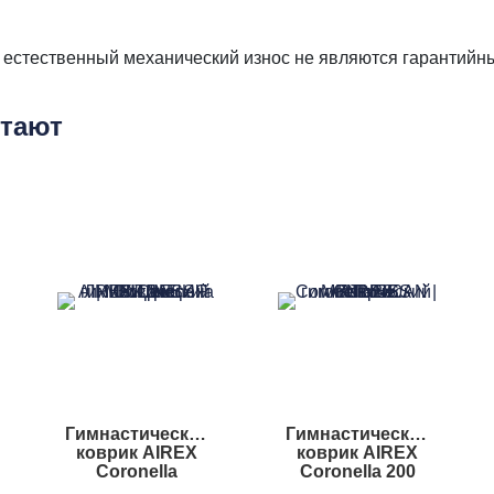
е естественный механический износ не являются гарантийн
етают
Гимнастический
Гимнастический
коврик AIREX
коврик AIREX
Coronella
Coronella 200