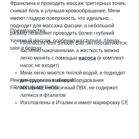
Франклина и проводить массаж триггерных точек,
снимая боль и улучшая кровообращение. Мячи
имеют гладкую поверхность, что идеально
подходит для массажа фасции, а небольшой
Преимущества
размер позволяет проводить более глубокий
точечный массаж, особенно на ступнях, плечах,
FRANKLIN Mini Smooth Ball Set поставляются
шее и бедрах.
частично накачанными, а жесткость можно
легко менять с помощью
насоса
(в комплект
насос не входит)
Мячи легко моются теплой водой, и подходит
Рекомендации по выбору оборудования
для групповых занятий
FRANKLIN METHOD:
Материал: нетоксичный ПВХ, не содержит
латекса и фталатов
Изготовлены в Италии и имеет маркировку CE