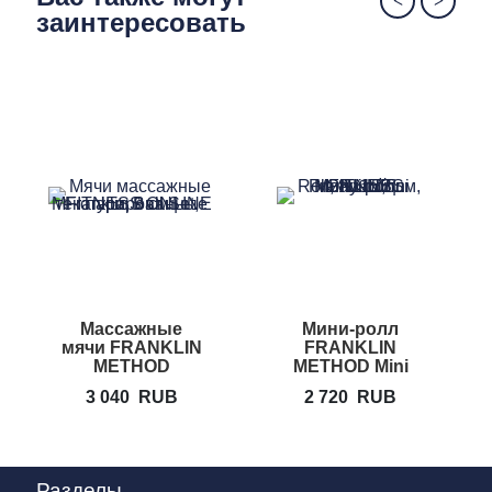
заинтересовать
Массажные
Мини-ролл
мячи FRANKLIN
FRANKLIN
METHOD
METHOD Mini
Textured Ball Set
Roll
M
3 040
RUB
2 720
RUB
Разделы