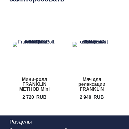
Мини-ролл
Мяч для
FRANKLIN
релаксации
METHOD Mini
FRANKLIN
Roll
METHOD
M
2 720
RUB
2 940
RUB
Universal
Разделы