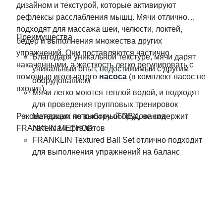
дизайном и текстурой, которые активируют
рефлексы расслабления мышц. Мячи отлично
подходят для массажа шеи, челюсти, локтей,
Преимущества
бедер и выполнения множества других
упражнений. Они поставляются частично
Благодаря уникальной текстуре, мячи дарят
накаченными, а жесткость легко регулировать с
уникальный опыт, недостижимый с другим
помощью игольчатого
насоса
(в комплект насос не
оборудованием
входит).
Мячи легко моются теплой водой, и подходят
для проведения групповых тренировок
Рекомендации по выбору оборудования
Материал: нетоксичный ПВХ, не содержит
FRANKLIN METHOD:
латекса и фталатов
FRANKLIN Textured Ball Set отлично подходит
для выполнения упражнений на баланс