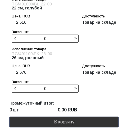
TG\491000\BL-22-00
22 см, голубой
2 510
Товар на складе
<
>
TG\491100\PK-26-00
26 см, розовый
2 670
Товар на складе
<
>
Промежуточный итог:
0 шт
0.00
RUB
В корзину