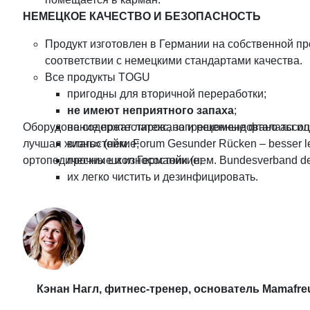
НЕМЕЦКОЕ КАЧЕСТВО И БЕЗОПАСНОСТЬ
Продукт изготовлен в Германии на собственной 
соответствии с немецкими стандартами качества.
Все продукты TOGU
пригодны для вторичной переработки;
не имеют неприятного запаха
;
Оборудование протестировано и рекомендовано ассоц
не содержат латекс, запрещенные фталаты ил
лучшая жизнь» (нем. Forum Gesunder Rücken – besser l
влагостойкие;
ортопедических школ Германии (нем. Bundesverband deu
прочные и износостойкие;
их легко чистить и дезинфицировать.
Кэнан Нагл, фитнес-тренер, основатель Mamafreu