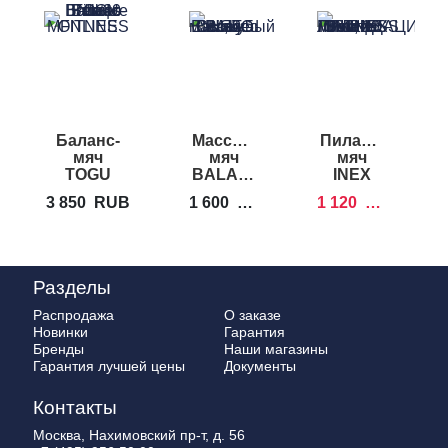
Баланс-
Массажный
Пилатес-
мяч
мяч
мяч
м
TOGU
BALANCED
INEX
P
Pilates
BODY
Pilates
3 850
RUB
1 600
RUB
1 120
RUB
1
Ballance
Pinky
Ball
Ball
Ball
Разделы
Распродажа
О заказе
Новинки
Гарантия
Бренды
Наши магазины
Гарантия лучшей цены
Документы
Контакты
Москва, Нахимовский пр-т, д. 56