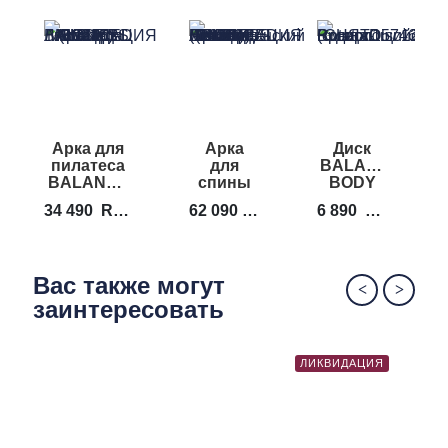
Арка для
Арка
Диск
И
пилатеса
для
BALANCED
BALANCED
спины
BODY
B
BODY
BALANCED
Precision
34 490
RUB
62 090
RUB
6 890
RUB
1
Pilates
BODY
Rotator
R
Arc
Baby
Disc 12"
Arc
Вас также могут
заинтересовать
ЛИКВИДАЦИЯ