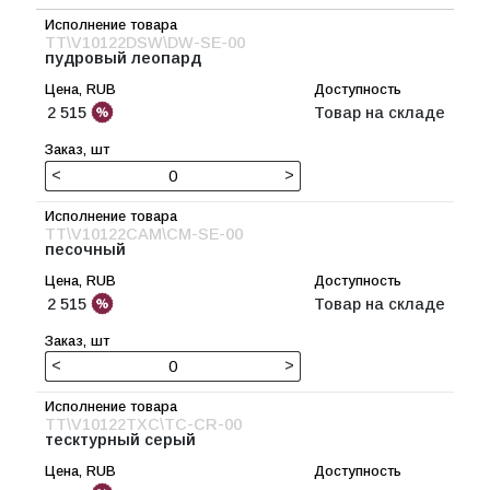
TT\V10122DSW\DW-SE-00
пудровый леопард
2 515
Товар на складе
<
>
TT\V10122CAM\CM-SE-00
песочный
2 515
Товар на складе
<
>
TT\V10122TXC\TC-CR-00
тесктурный серый