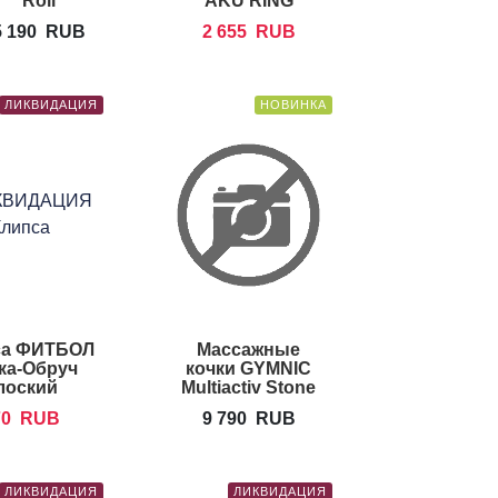
Roll
AKU RING
5 190
RUB
2 655
RUB
ЛИКВИДАЦИЯ
НОВИНКА
са ФИТБОЛ
Массажные
ка-Обруч
кочки GYMNIC
лоский
Multiactiv Stone
70
RUB
9 790
RUB
ЛИКВИДАЦИЯ
ЛИКВИДАЦИЯ