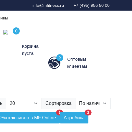
info@mfitness.ru
+7 (495) 956 50 00
зины
Корзина
пуста
Оптовым
клиентам
ь
Сортировка
1
2
Эксклюзивно в MF Online
Аэробика