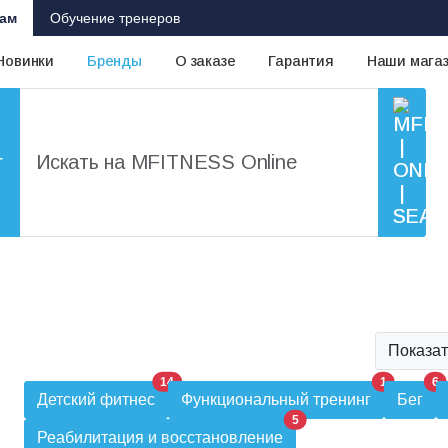
ам
Обучение тренеров
Новинки
Бренды
О заказе
Гарантия
Наши мага
г
Показат
14
1
6
Детский фитнес
Функциональный тренинг
Бег
5
Реабилитация и восстановление