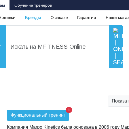
ам
Обучение тренеров
Новинки
Бренды
О заказе
Гарантия
Наши мага
г
Показат
1
Функциональный тренинг
Компания Marpo Kinetics была основана в 2006 году Ма