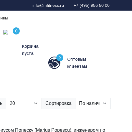
info@mfitness.ru
+7 (495) 956 50 00
зины
Корзина
пуста
Оптовым
клиентам
ь
Сортировка
риусом Попеску (Marius Popescu), инженером по