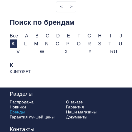
<
>
Поиск по брендам
Все
A
B
C
D
E
F
G
H
I
J
K
L
M
N
O
P
Q
R
S
T
U
V
W
X
Y
RU
K
KUNTOSET
Разделы
Распродажа
О заказе
Новинки
Гарантия
Бренды
Наши магазины
Гарантия лучшей цены
Документы
Контакты