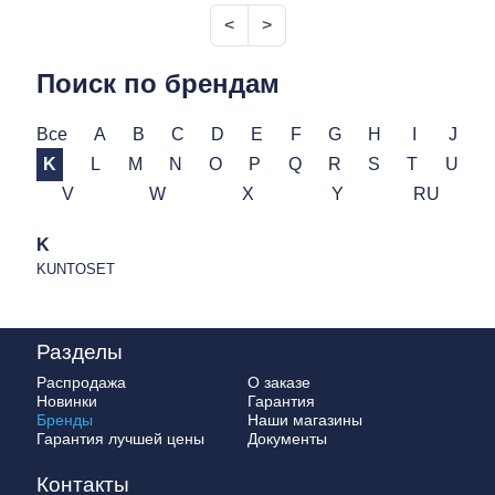
<
>
Поиск по брендам
Все
A
B
C
D
E
F
G
H
I
J
K
L
M
N
O
P
Q
R
S
T
U
V
W
X
Y
RU
K
KUNTOSET
Разделы
Распродажа
О заказе
Новинки
Гарантия
Бренды
Наши магазины
Гарантия лучшей цены
Документы
Контакты