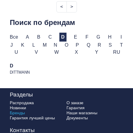
<
>
Поиск по брендам
Все
A
B
C
D
E
F
G
H
I
J
K
L
M
N
O
P
Q
R
S
T
U
V
W
X
Y
RU
D
DITTMANN
Разделы
Распродажа
О заказе
Новинки
Гарантия
Бренды
Наши магазины
Гарантия лучшей цены
Документы
Контакты