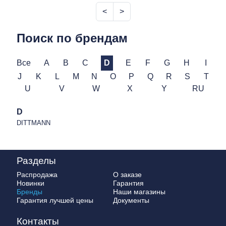
<
>
Поиск по брендам
Все
A
B
C
D
E
F
G
H
I
J
K
L
M
N
O
P
Q
R
S
T
U
V
W
X
Y
RU
D
DITTMANN
Разделы
Распродажа
О заказе
Новинки
Гарантия
Бренды
Наши магазины
Гарантия лучшей цены
Документы
Контакты