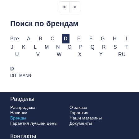
<
>
Поиск по брендам
Все
A
B
C
D
E
F
G
H
I
J
K
L
M
N
O
P
Q
R
S
T
U
V
W
X
Y
RU
D
DITTMANN
Разделы
Распродажа
О заказе
Новинки
Гарантия
Бренды
Наши магазины
Гарантия лучшей цены
Документы
Контакты