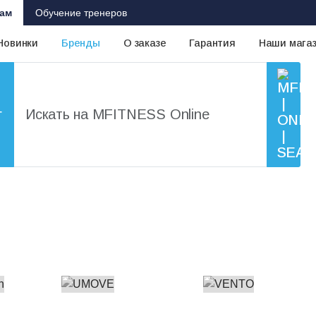
ам
Обучение тренеров
Новинки
Бренды
О заказе
Гарантия
Наши мага
г