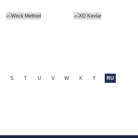
R
S
T
U
V
W
X
Y
RU