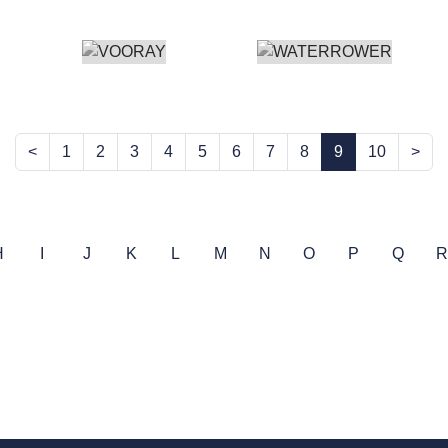
<
1
2
3
4
5
6
7
8
9
10
>
H
I
J
K
L
M
N
O
P
Q