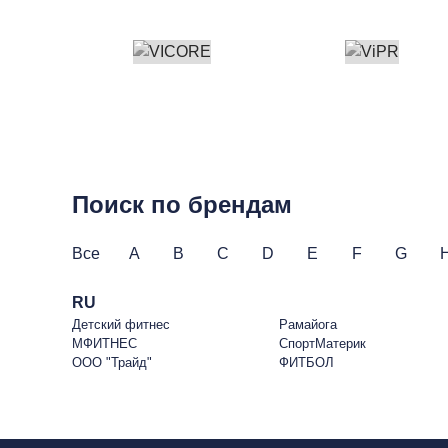
Поиск по брендам
Все
A
B
C
D
E
F
G
RU
Детский фитнес
Рамайога
МФИТНЕС
СпортМатерик
ООО "Трайд"
ФИТБОЛ