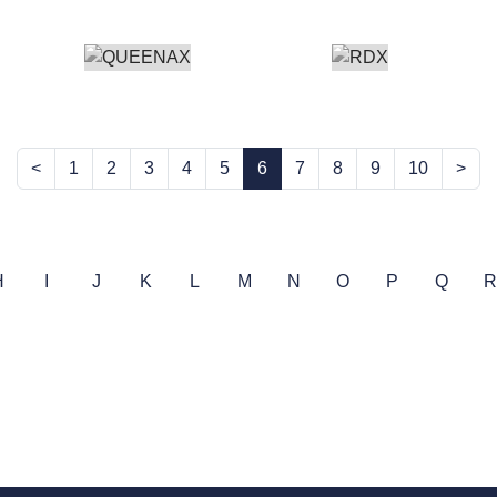
<
1
2
3
4
5
6
7
8
9
10
>
H
I
J
K
L
M
N
O
P
Q