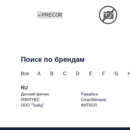
Поиск по брендам
Все
A
B
C
D
E
F
G
RU
Детский фитнес
Рамайога
МФИТНЕС
СпортМатерик
ООО "Трайд"
ФИТБОЛ