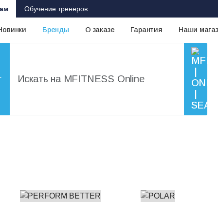
ам
Обучение тренеров
Новинки
Бренды
О заказе
Гарантия
Наши мага
г