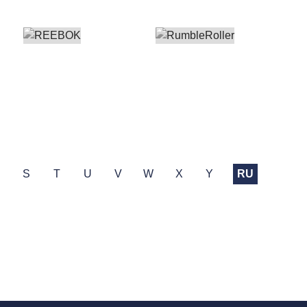
R
S
T
U
V
W
X
Y
RU