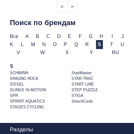
<
>
Поиск по брендам
Все
A
B
C
D
E
F
G
H
I
J
K
L
M
N
O
P
Q
R
S
T
U
V
W
X
Y
RU
S
SCHWINN
StairMaster
SINGING ROCK
STAR TRAC
SISSEL
START LINE
SLINGS IN MOTION
STEP PUZZLE
SPR
STIGA
SPRINT AQUATICS
StrechCordz
STAGES CYCLING
Разделы