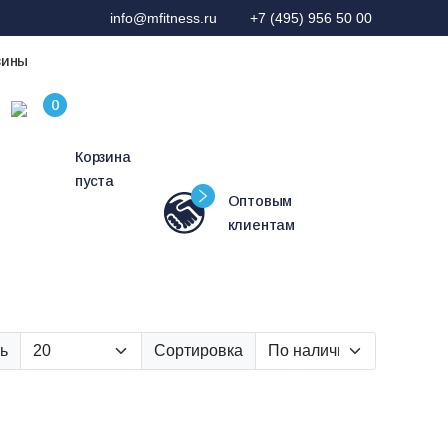
info@mfitness.ru
+7 (495) 956 50 00
зины
Корзина
пуста
Оптовым
клиентам
ь
Сортировка