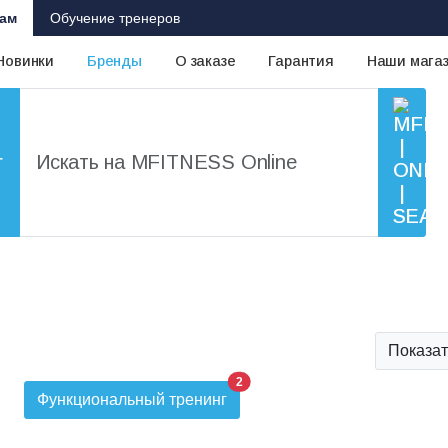
ам
Обучение тренеров
Новинки
Бренды
О заказе
Гарантия
Наши мага
г
Показат
2
Функциональный тренинг