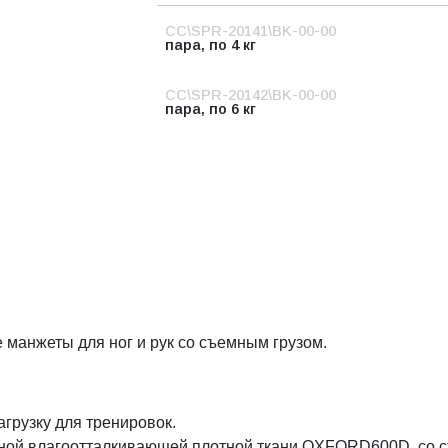
СС\SPR-20141\BK-00-00
пара, по 4 кг
СС\SPR-20142\BK-00-00
пара, по 6 кг
манжеты для ног и рук со съемным грузом.
грузку для тренировок.
ной влагоотталкивающей плотной ткани OXFORD600D, со с