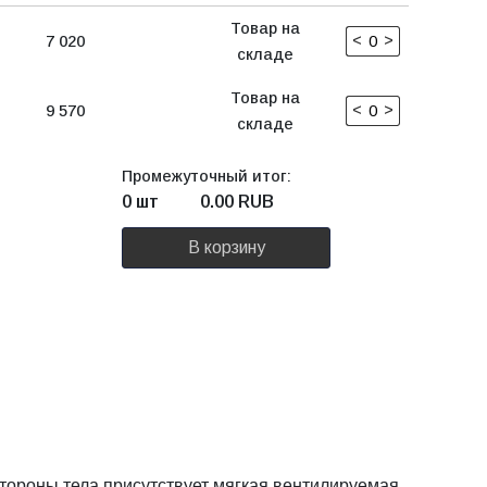
Товар на
<
>
7 020
складе
Товар на
<
>
9 570
складе
Промежуточный итог:
0 шт
0.00
RUB
В корзину
тороны тела присутствует мягкая вентилируемая