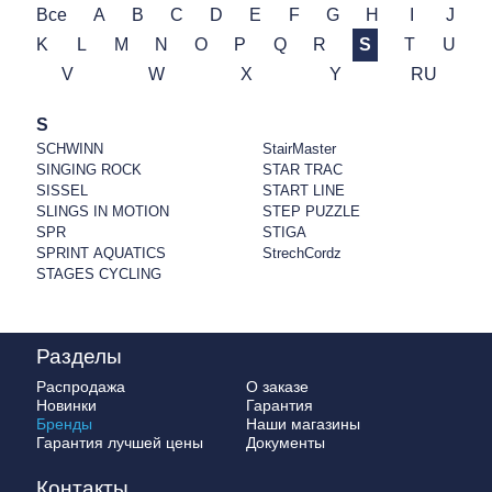
Все
A
B
C
D
E
F
G
H
I
J
K
L
M
N
O
P
Q
R
S
T
U
V
W
X
Y
RU
S
SCHWINN
StairMaster
SINGING ROCK
STAR TRAC
SISSEL
START LINE
SLINGS IN MOTION
STEP PUZZLE
SPR
STIGA
SPRINT AQUATICS
StrechCordz
STAGES CYCLING
Разделы
Распродажа
О заказе
Новинки
Гарантия
Бренды
Наши магазины
Гарантия лучшей цены
Документы
Контакты