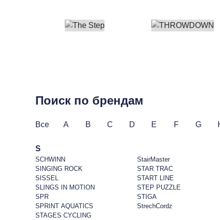
Поиск по брендам
Все
A
B
C
D
E
F
G
S
SCHWINN
StairMaster
SINGING ROCK
STAR TRAC
SISSEL
START LINE
SLINGS IN MOTION
STEP PUZZLE
SPR
STIGA
SPRINT AQUATICS
StrechCordz
STAGES CYCLING