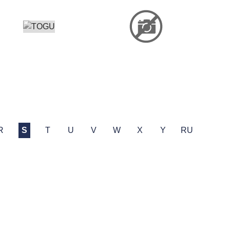
R
S
T
U
V
W
X
Y
RU