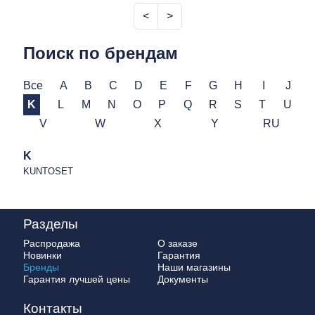
<
>
Поиск по брендам
Все
A
B
C
D
E
F
G
H
I
J
K
L
M
N
O
P
Q
R
S
T
U
V
W
X
Y
RU
K
KUNTOSET
Разделы
Распродажа
О заказе
Новинки
Гарантия
Бренды
Наши магазины
Гарантия лучшей цены
Документы
Контакты