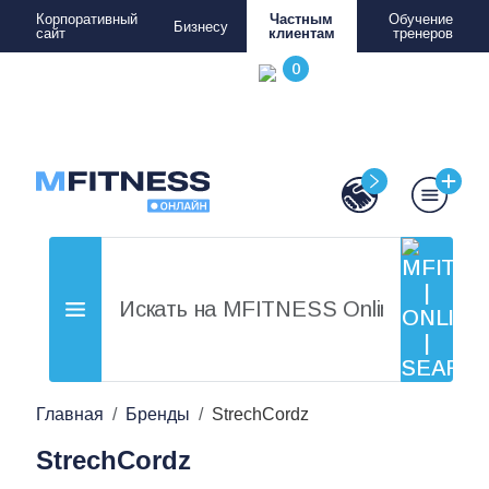
Корпоративный
Частным
Обучение
Бизнесу
сайт
клиентам
тренеров
Главная
Бренды
StrechCordz
StrechCordz