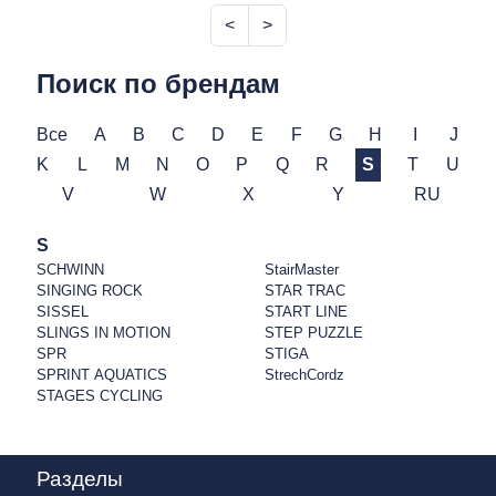
<
>
Поиск по брендам
Все
A
B
C
D
E
F
G
H
I
J
K
L
M
N
O
P
Q
R
S
T
U
V
W
X
Y
RU
S
SCHWINN
StairMaster
SINGING ROCK
STAR TRAC
SISSEL
START LINE
SLINGS IN MOTION
STEP PUZZLE
SPR
STIGA
SPRINT AQUATICS
StrechCordz
STAGES CYCLING
Разделы