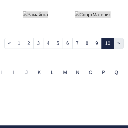
<
1
2
3
4
5
6
7
8
9
10
>
H
I
J
K
L
M
N
O
P
Q