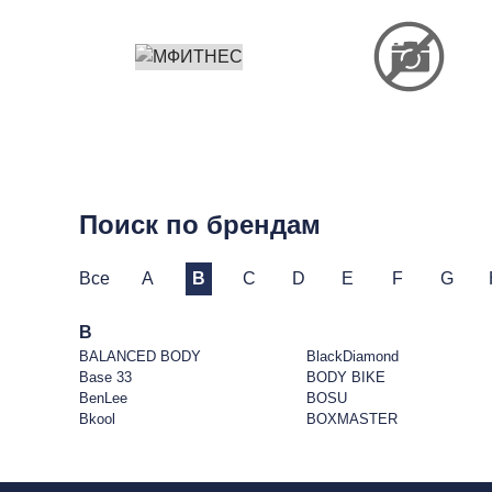
Поиск по брендам
Все
A
B
C
D
E
F
G
B
BALANCED BODY
BlackDiamond
Base 33
BODY BIKE
BenLee
BOSU
Bkool
BOXMASTER