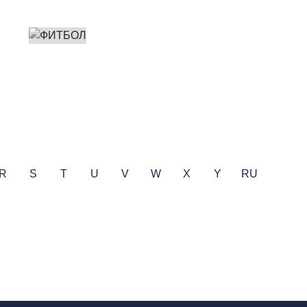
R
S
T
U
V
W
X
Y
RU