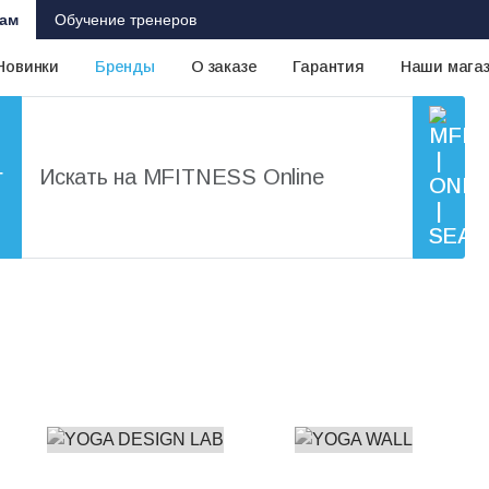
ам
Обучение тренеров
Новинки
Бренды
О заказе
Гарантия
Наши мага
г