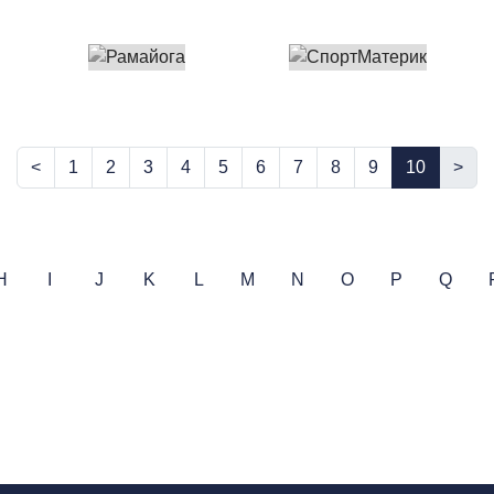
<
1
2
3
4
5
6
7
8
9
10
>
H
I
J
K
L
M
N
O
P
Q