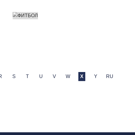
R
S
T
U
V
W
X
Y
RU