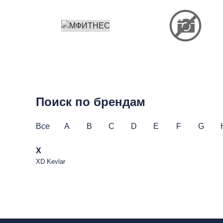
Поиск по брендам
Все
A
B
C
D
E
F
G
X
XD Kevlar