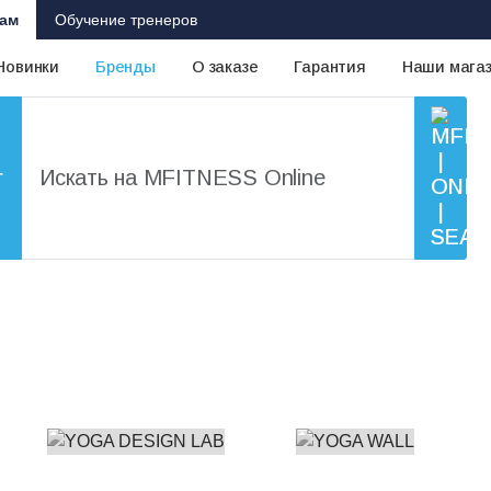
ам
Обучение тренеров
Новинки
Бренды
О заказе
Гарантия
Наши мага
г