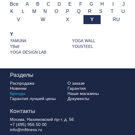
Все
A
B
C
D
E
F
G
H
I
J
K
L
M
N
O
P
Q
R
S
T
U
V
W
X
Y
RU
Y
YAMUNA
YOGA WALL
YBell
YOUSTEEL
YOGA DESIGN LAB
Разделы
Распродажа
О заказе
Новинки
Гарантия
Бренды
Наши магазины
Гарантия лучшей цены
Документы
Контакты
Москва, Нахимовский пр-т, д. 56
+7 (495) 956 50 00
info@mfitness.ru