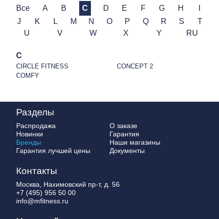
Все
A
B
C
D
E
F
G
H
I
J
K
L
M
N
O
P
Q
R
S
T
U
V
W
X
Y
RU
C
CIRCLE FITNESS
CONCEPT 2
COMFY
Разделы
Распродажа
О заказе
Новинки
Гарантия
Бренды
Наши магазины
Гарантия лучшей цены
Документы
Контакты
Москва, Нахимовский пр-т, д. 56
+7 (495) 956 50 00
info@mfitness.ru