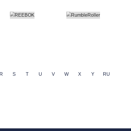
R
S
T
U
V
W
X
Y
RU