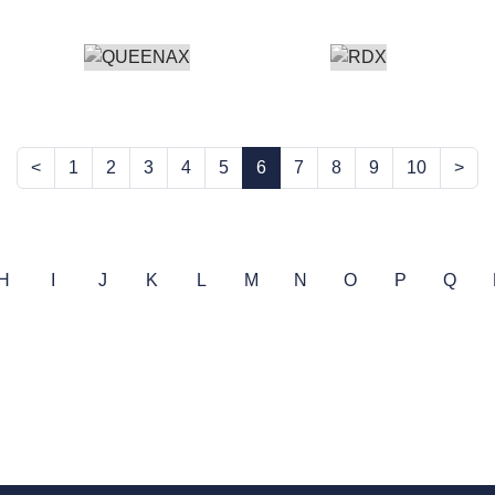
<
1
2
3
4
5
6
7
8
9
10
>
H
I
J
K
L
M
N
O
P
Q