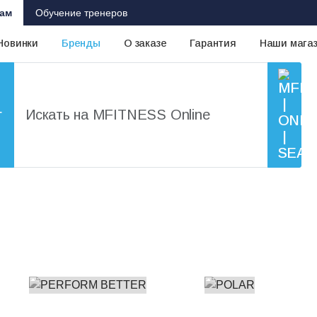
ам
Обучение тренеров
Новинки
Бренды
О заказе
Гарантия
Наши мага
г