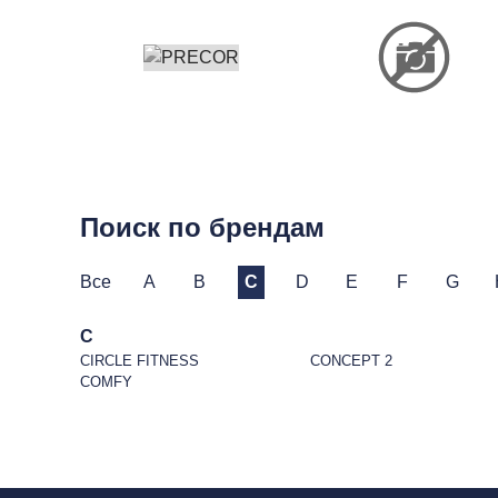
Поиск по брендам
Все
A
B
C
D
E
F
G
C
CIRCLE FITNESS
CONCEPT 2
COMFY